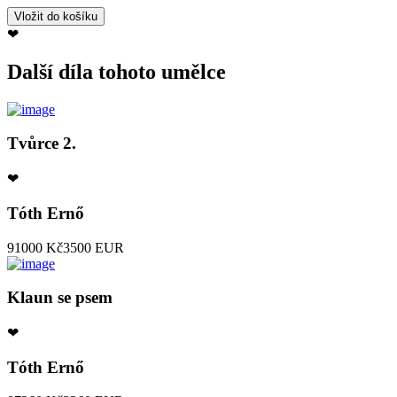
❤
Další díla tohoto umělce
Tvůrce 2.
❤
Tóth Ernő
91000 Kč
3500 EUR
Klaun se psem
❤
Tóth Ernő