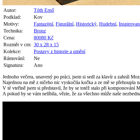
Autor:
Tóth Ernő
Podklad:
Kov
Motivy:
Fantazijní
,
Figurální
,
Historický
,
Hudební
,
Inspirovan
Technika:
Bronz
Cena:
80080 Kč
Rozměr v cm:
30 x 28 x 15
Kolekce:
Postavy z historie a umění
Rámování:
Ne
Signatura:
Ano
Jednoho večera, unavený po práci, jsem si sedl za klavír a zahrál M
Najednou na mě z ničeho nic vyskočila kočka a ze mě se přehoupla na k
V té vteřině jsem si představil, že by se totéž stalo při komponování M
A pokud by se vám nelíbila, vězte, že za všechno může naše nezbedn