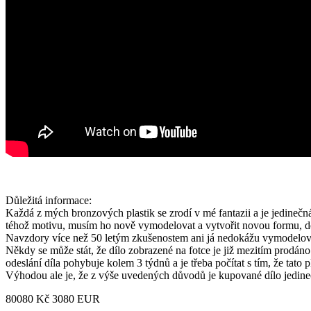
Důležitá informace:
Každá z mých bronzových plastik se zrodí v mé fantazii a je jedinečná
téhož motivu, musím ho nově vymodelovat a vytvořit novou formu, do 
Navzdory více než 50 letým zkušenostem ani já nedokážu vymodelovat ž
Někdy se může stát, že dílo zobrazené na fotce je již mezitím prodá
odeslání díla pohybuje kolem 3 týdnů a je třeba počítat s tím, že tato 
Výhodou ale je, že z výše uvedených důvodů je kupované dílo jedineč
80080 Kč
3080 EUR