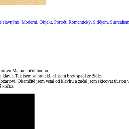
é slavnými
,
Moderní
,
Objekt
,
Portrét
,
Romantický
,
S dějem
,
Surrealis
ozartovu Malou noční hudbu.
lavír. Tak jsem se prolekl, až jsem brzy spadl ze židle.
ozartovi. Okamžitě jsem vstal od klavíru a začal jsem skicovat tlustou v
á kočka.