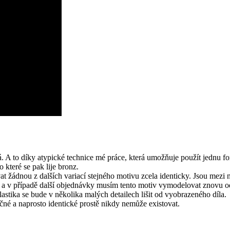
. A to díky atypické technice mé práce, která umožňuje použít jednu for
které se pak lije bronz.
ádnou z dalších variací stejného motivu zcela identicky. Jsou mezi nimi
no a v případě další objednávky musím tento motiv vymodelovat znovu o
plastika se bude v několika malých detailech lišit od vyobrazeného díla.
né a naprosto identické prostě nikdy nemůže existovat.