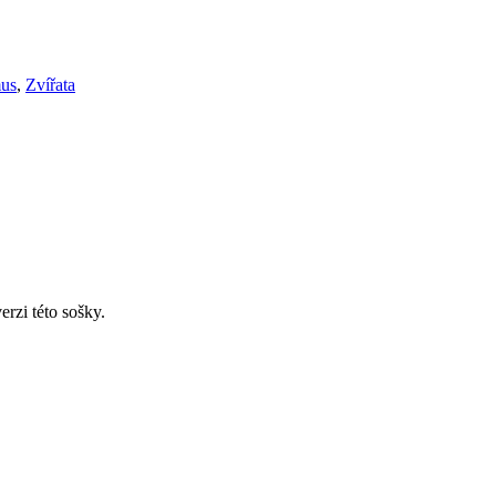
mus
,
Zvířata
erzi této sošky.