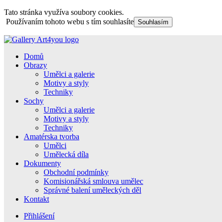
Tato stránka využíva soubory cookies.
Používaním tohoto webu s tím souhlasíte
Souhlasím
Domů
Obrazy
Umělci a galerie
Motivy a styly
Techniky
Sochy
Umělci a galerie
Motivy a styly
Techniky
Amatérska tvorba
Umělci
Umělecká díla
Dokumenty
Obchodní podmínky
Komisionářská smlouva umělec
Správné balení uměleckých děl
Kontakt
Přihlášení