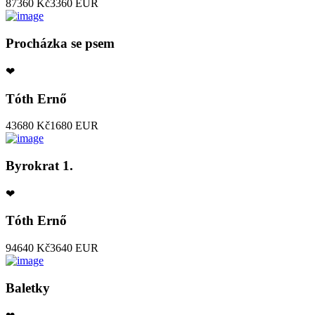
87360 Kč
3360 EUR
Procházka se psem
❤
Tóth Ernő
43680 Kč
1680 EUR
Byrokrat 1.
❤
Tóth Ernő
94640 Kč
3640 EUR
Baletky