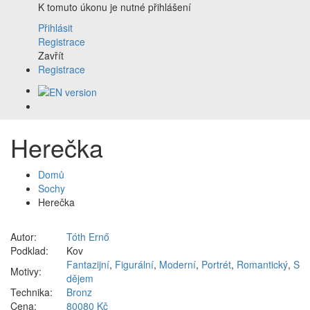
K tomuto úkonu je nutné přihlášení
Přihlásit
Registrace
Zavřít
Registrace
Herečka
Domů
Sochy
Herečka
Autor:
Tóth Ernő
Podklad:
Kov
Fantazijní
,
Figurální
,
Moderní
,
Portrét
,
Romantický
,
S
Motivy:
dějem
Technika:
Bronz
Cena:
80080 Kč