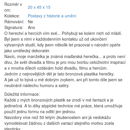
Rozměr v
20 x 45 x 15
cm:
Kolekce:
Postavy z historie a umění
Rámování:
Ne
Signatura:
Ano
O herectví a hercích vím své... Pohybuji se kolem nich od mládí.
Byl jsem s nimi v každodenním kontaktu už od ukončení
výtvarných studií, kdy jsem několik let pracoval v národní opeře
jako umělecký dekoratér.
Navíc, moje manželka je známá maďarská herečka... a proto není
divu, že svět divadla a filmu je pro mou tvorbu celoživotní inspirací
a v mnoha dílech vzdávám hold divadlu, filmu a hercům.
Jedním z nejnovějších děl je tato bronzová plastika herečky.
A jak už to bývá u mě dobrým zvykem, ani při tomto díle jsem se
neubránil nádechu humoru a satiry.
Důležitá informace:
Každá z mých bronzových plastik se zrodí v mé fantazii a je
jedinečná. A to díky atypické technice mé práce, která umožňuje
použít jednu formu na odlití jen jednou.
Navzdory více než 50 letým zkušenostem ani já nedokážu
vymodelovat žádnou z dalších variací stejného motivu zcela
identicky.