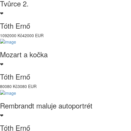
Tvůrce 2.
❤
Tóth Ernő
1092000 Kč
42000 EUR
Mozart a kočka
❤
Tóth Ernő
80080 Kč
3080 EUR
Rembrandt maluje autoportrét
❤
Tóth Ernő