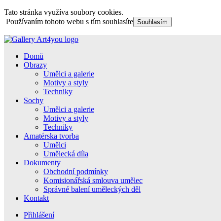
Tato stránka využíva soubory cookies.
Používaním tohoto webu s tím souhlasíte
Souhlasím
Domů
Obrazy
Umělci a galerie
Motivy a styly
Techniky
Sochy
Umělci a galerie
Motivy a styly
Techniky
Amatérska tvorba
Umělci
Umělecká díla
Dokumenty
Obchodní podmínky
Komisionářská smlouva umělec
Správné balení uměleckých děl
Kontakt
Přihlášení