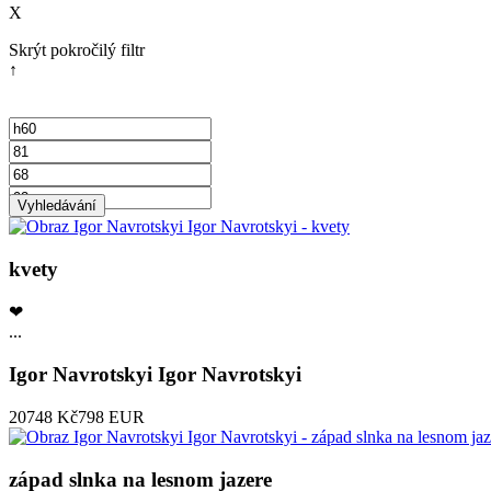
X
Skrýt pokročilý filtr
↑
kvety
❤
...
Igor Navrotskyi Igor Navrotskyi
20748 Kč
798 EUR
západ slnka na lesnom jazere