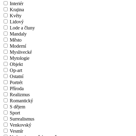
Interiér
Krajina
Květy
Lidový
Lode a čluny
Mandaly
Město
Moderní
Myslivecké
Mytologie
Objekt
Op-art
Ostatní
Portrét
Příroda
Realizmus
Romantický
S dějem
Sport
Surrealismus
Venkovský
Vesmír