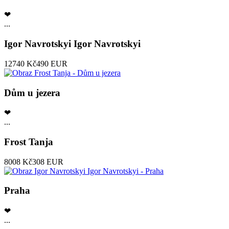
❤
...
Igor Navrotskyi Igor Navrotskyi
12740 Kč
490 EUR
Dům u jezera
❤
...
Frost Tanja
8008 Kč
308 EUR
Praha
❤
...