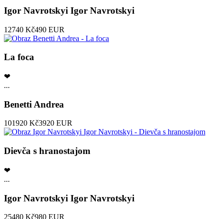
Igor Navrotskyi Igor Navrotskyi
12740 Kč
490 EUR
La foca
❤
...
Benetti Andrea
101920 Kč
3920 EUR
Dievča s hranostajom
❤
...
Igor Navrotskyi Igor Navrotskyi
25480 Kč
980 EUR