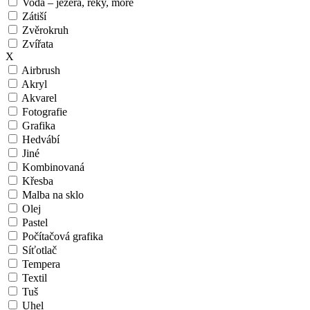
Voda – jezera, řeky, moře
Zátiší
Zvěrokruh
Zvířata
X
Airbrush
Akryl
Akvarel
Fotografie
Grafika
Hedvábí
Jiné
Kombinovaná
Křesba
Malba na sklo
Olej
Pastel
Počítačová grafika
Síťotlač
Tempera
Textil
Tuš
Uhel