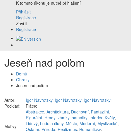
K tomuto úkonu je nutné přihlášení
Přihlásit
Registrace
Zavřít
Registrace
Jeseň nad poľom
Domů
Obrazy
Jeseň nad poľom
Autor:
Igor Navrotskyi Igor Navrotskyi Igor Navrotskyi
Podklad:
Plátno
Abstrakce
,
Architektura
,
Duchovní
,
Fantazijní
,
Figurální
,
Hrady, zámky, památky
,
Interiér
,
Květy
,
Lidový
,
Lode a čluny
,
Město
,
Moderní
,
Myslivecké
,
Motivy:
Ostatní
,
Příroda
,
Realizmus
,
Romantický
,