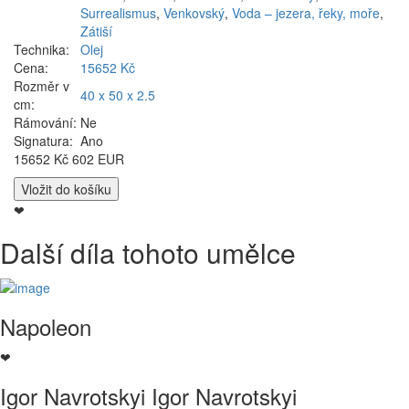
Surrealismus
,
Venkovský
,
Voda – jezera, řeky, moře
,
Zátiší
Technika:
Olej
Cena:
15652 Kč
Rozměr v
40 x 50 x 2.5
cm:
Rámování:
Ne
Signatura:
Ano
15652 Kč
602 EUR
❤
Další díla tohoto umělce
Napoleon
❤
Igor Navrotskyi Igor Navrotskyi