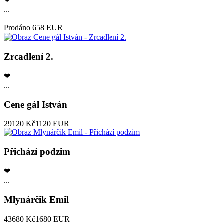
❤
...
Prodáno
658 EUR
Zrcadlení 2.
❤
...
Cene gál István
29120 Kč
1120 EUR
Přichází podzim
❤
...
Mlynárčik Emil
43680 Kč
1680 EUR