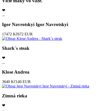
Vlčie maky vo váze.
❤
...
Igor Navrotskyi Igor Navrotskyi
17472 Kč
672 EUR
Shark´s steak
❤
...
Klose Andrea
3640 Kč
140 EUR
Zimná rieka
❤
...