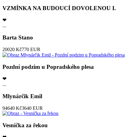
VZMÍNKA NA BUDOUCÍ DOVOLENOU I.
❤
...
Barta Stano
20020 Kč
770 EUR
Pozdní podzim u Popradského plesa
❤
...
Mlynárčik Emil
94640 Kč
3640 EUR
Vesnička za řekou