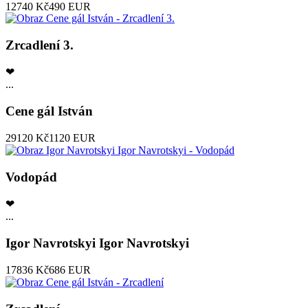
12740 Kč
490 EUR
Zrcadlení 3.
❤
...
Cene gál István
29120 Kč
1120 EUR
Vodopád
❤
...
Igor Navrotskyi Igor Navrotskyi
17836 Kč
686 EUR