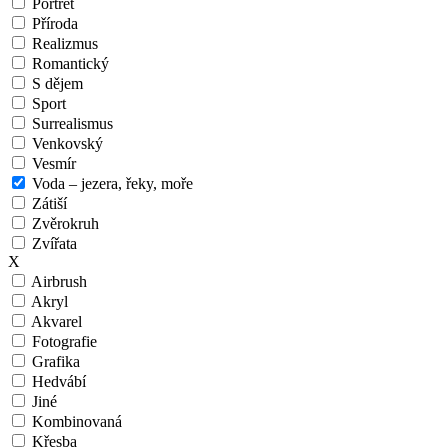
Portrét
Příroda
Realizmus
Romantický
S dějem
Sport
Surrealismus
Venkovský
Vesmír
Voda – jezera, řeky, moře
Zátiší
Zvěrokruh
Zvířata
X
Airbrush
Akryl
Akvarel
Fotografie
Grafika
Hedvábí
Jiné
Kombinovaná
Křesba