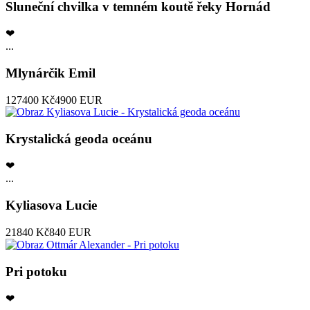
Sluneční chvilka v temném koutě řeky Hornád
❤
...
Mlynárčik Emil
127400 Kč
4900 EUR
Krystalická geoda oceánu
❤
...
Kyliasova Lucie
21840 Kč
840 EUR
Pri potoku
❤