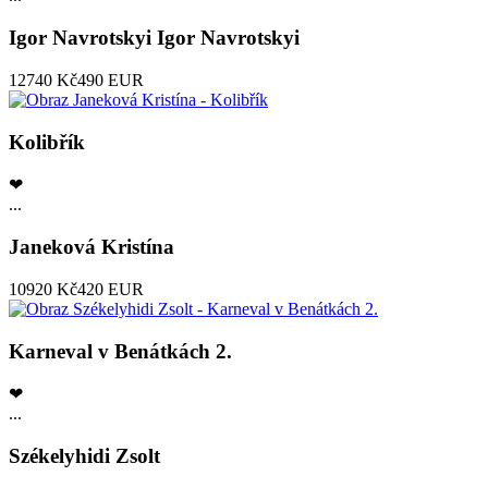
Igor Navrotskyi Igor Navrotskyi
12740 Kč
490 EUR
Kolibřík
❤
...
Janeková Kristína
10920 Kč
420 EUR
Karneval v Benátkách 2.
❤
...
Székelyhidi Zsolt