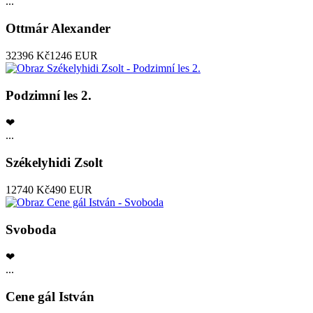
...
Ottmár Alexander
32396 Kč
1246 EUR
Podzimní les 2.
❤
...
Székelyhidi Zsolt
12740 Kč
490 EUR
Svoboda
❤
...
Cene gál István