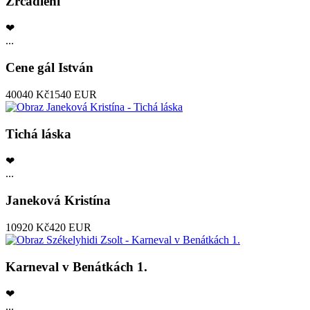
Zrcadlení
❤
...
Cene gál István
40040 Kč
1540 EUR
Tichá láska
❤
...
Janeková Kristína
10920 Kč
420 EUR
Karneval v Benátkách 1.
❤
...