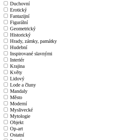
Duchovní
Erotický
Fantazijní
Figurální
Geometrický
Historický
Hrady, zámky, památky
Hudební
Inspirované slavnými
Interiér
Krajina
Květy
Lidový
Lode a čluny
Mandaly
Město
Moderní
Myslivecké
Mytologie
Objekt
Op-art
Ostatní