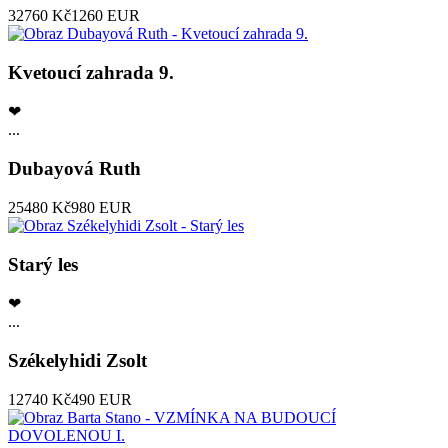
32760 Kč
1260 EUR
Kvetoucí zahrada 9.
❤
...
Dubayová Ruth
25480 Kč
980 EUR
Starý les
❤
...
Székelyhidi Zsolt
12740 Kč
490 EUR