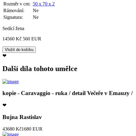
Rozměr v cm:
50 x 70 x 2
Rámování:
Ne
Signatura:
Ne
Sedící žena
14560 Kč
560 EUR
❤
Další díla tohoto umělce
kopie - Caravaggio - ruka / detail Večeře v Emauzy /
❤
Bujna Rastislav
43680 Kč
1680 EUR