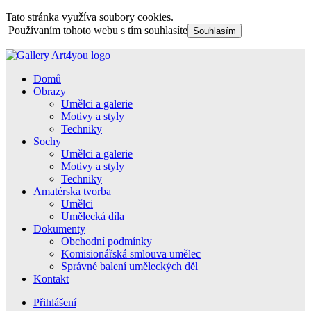
Tato stránka využíva soubory cookies.
Používaním tohoto webu s tím souhlasíte
Souhlasím
Domů
Obrazy
Umělci a galerie
Motivy a styly
Techniky
Sochy
Umělci a galerie
Motivy a styly
Techniky
Amatérska tvorba
Umělci
Umělecká díla
Dokumenty
Obchodní podmínky
Komisionářská smlouva umělec
Správné balení uměleckých děl
Kontakt
Přihlášení