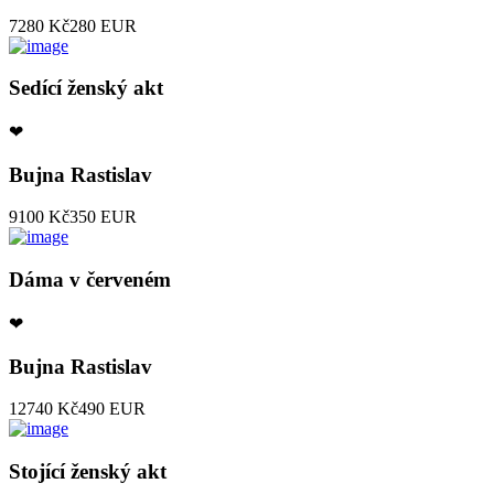
7280 Kč
280 EUR
Sedící ženský akt
❤
Bujna Rastislav
9100 Kč
350 EUR
Dáma v červeném
❤
Bujna Rastislav
12740 Kč
490 EUR
Stojící ženský akt