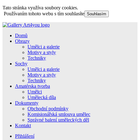
Tato stránka využíva soubory cookies.
Používaním tohoto webu s tím souhlasíte
Souhlasím
Domů
Obrazy
Umělci a galerie
Motivy a styly
Techniky
Sochy
Umělci a galerie
Motivy a styly
Techniky
Amatérska tvorba
Umělci
Umělecká díla
Dokumenty
Obchodní podmínky
Komisionářská smlouva umělec
Správné balení uměleckých děl
Kontakt
Přihlášení