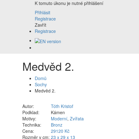
K tomuto úkonu je nutné přihlášení
Přihlásit
Registrace
Zavřít
Registrace
Medvěd 2.
Domů
Sochy
Medvěd 2.
Autor:
Tóth Kristof
Podklad:
Kámen
Motivy:
Moderní
,
Zvířata
Technika:
Bronz
Cena:
29120 Kč
Rozměr v cm:
23 x 29 x 13