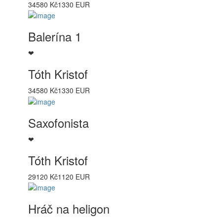
34580 Kč
1330 EUR
Balerína 1
❤
Tóth Kristof
34580 Kč
1330 EUR
Saxofonista
❤
Tóth Kristof
29120 Kč
1120 EUR
Hráč na heligon