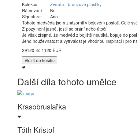
Kolekce:
Zvířata - bronzové plastiky
Rámování:
Ne
Signatura:
Ano
Tohoto medvěda jsem znázornil v bojovém postoji. Celé své s
Z pózy není jasné, jestli se brání nebo útočí.
Je však zřejmé, že medvěd z bojiště neutíká, bojuje do po
Jeho houževnatost a vytrvalost je vhodnou inspirací i pro nás
29120 Kč
1120 EUR
❤
Další díla tohoto umělce
Krasobruslařka
❤
Tóth Kristof