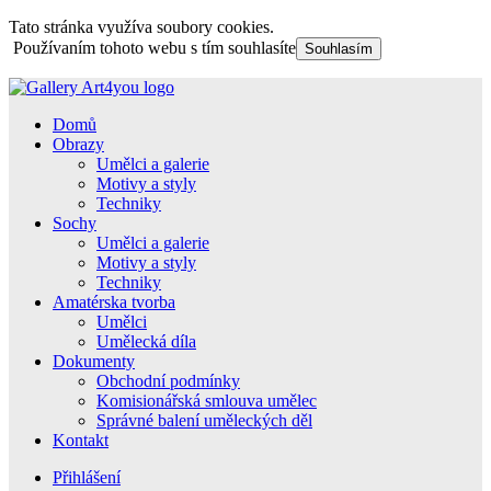
Tato stránka využíva soubory cookies.
Používaním tohoto webu s tím souhlasíte
Souhlasím
Domů
Obrazy
Umělci a galerie
Motivy a styly
Techniky
Sochy
Umělci a galerie
Motivy a styly
Techniky
Amatérska tvorba
Umělci
Umělecká díla
Dokumenty
Obchodní podmínky
Komisionářská smlouva umělec
Správné balení uměleckých děl
Kontakt
Přihlášení