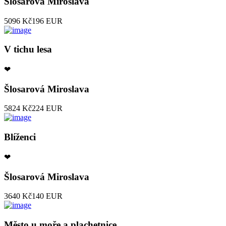
Šlosarová Miroslava
5096 Kč
196 EUR
V tichu lesa
❤
Šlosarová Miroslava
5824 Kč
224 EUR
Blíženci
❤
Šlosarová Miroslava
3640 Kč
140 EUR
Město u moře a plachetnice