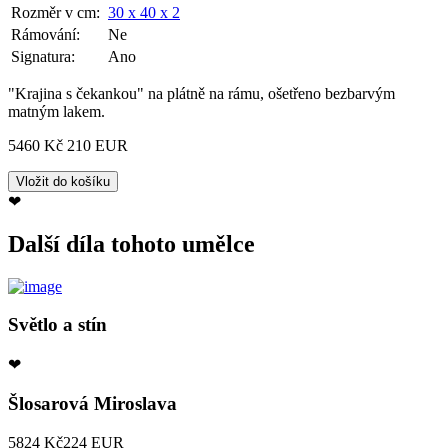
Rozměr v cm:
30 x 40 x 2
Rámování:
Ne
Signatura:
Ano
"Krajina s čekankou" na plátně na rámu, ošetřeno bezbarvým
matným lakem.
5460 Kč
210 EUR
❤
Další díla tohoto umělce
Světlo a stín
❤
Šlosarová Miroslava
5824 Kč
224 EUR