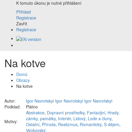
K tomuto úkonu je nutné přihlášení
Přihlásit
Registrace
Zavřít
Registrace
Na kotve
Domů
Obrazy
Na kotve
Autor:
Igor Navrotskyi Igor Navrotskyi Igor Navrotskyi
Podklad:
Plátno
Abstrakce
,
Dopravní prostředky
,
Fantazijní
,
Hrady,
zámky, památky
,
Interiér
,
Lidový
,
Lode a čluny
,
Motivy:
Ostatní
,
Příroda
,
Realizmus
,
Romantický
,
S dějem
,
Venkovský