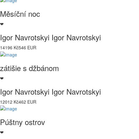
Měsíční noc
❤
Igor Navrotskyi Igor Navrotskyi
14196 Kč
546 EUR
zátišie s džbánom
❤
Igor Navrotskyi Igor Navrotskyi
12012 Kč
462 EUR
Púštny ostrov
❤