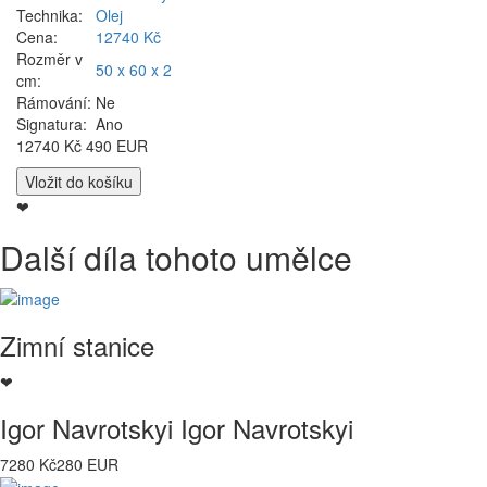
Technika:
Olej
Cena:
12740 Kč
Rozměr v
50 x 60 x 2
cm:
Rámování:
Ne
Signatura:
Ano
12740 Kč
490 EUR
❤
Další díla tohoto umělce
Zimní stanice
❤
Igor Navrotskyi Igor Navrotskyi
7280 Kč
280 EUR