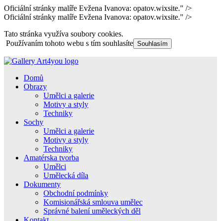
Oficiální stránky malíře Evžena Ivanova: opatov.wixsite." />
Oficiální stránky malíře Evžena Ivanova: opatov.wixsite." />
Tato stránka využíva soubory cookies.
Používaním tohoto webu s tím souhlasíte
Souhlasím
Domů
Obrazy
Umělci a galerie
Motivy a styly
Techniky
Sochy
Umělci a galerie
Motivy a styly
Techniky
Amatérska tvorba
Umělci
Umělecká díla
Dokumenty
Obchodní podmínky
Komisionářská smlouva umělec
Správné balení uměleckých děl
Kontakt