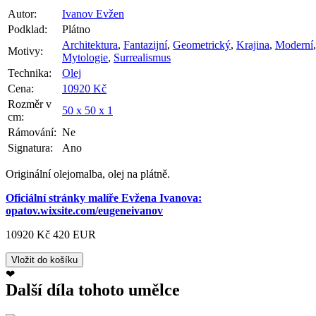
Autor:
Ivanov Evžen
Podklad:
Plátno
Architektura
,
Fantazijní
,
Geometrický
,
Krajina
,
Moderní
,
Motivy:
Mytologie
,
Surrealismus
Technika:
Olej
Cena:
10920 Kč
Rozměr v
50 x 50 x 1
cm:
Rámování:
Ne
Signatura:
Ano
Originální olejomalba, olej na plátně.
Oficiální stránky malíře Evžena Ivanova:
opatov.wixsite.com/eugeneivanov
10920 Kč
420 EUR
❤
Další díla tohoto umělce