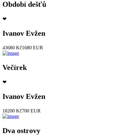
Období dešťů
❤
Ivanov Evžen
43680 Kč
1680 EUR
Večírek
❤
Ivanov Evžen
18200 Kč
700 EUR
Dva ostrovy