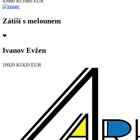
43680 Kč
1680 EUR
Zátiší s melounem
❤
Ivanov Evžen
10920 Kč
420 EUR