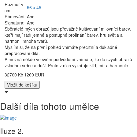
Rozměr v
56 x 45
cm:
Rámování:
Ano
Signatura:
Ano
Sběratelé mých obrazů jsou převážně kultivovaní milovníci barev,
kteří mají rádi jemné a postupné prolínání barev, hru světla a
harmonii mnoha tvarů.
Myslím si, že na první pohled vnímáte precizní a důkladné
přepracování díla.
A možná někde ve svém podvědomí vnímáte, že do svých obrazů
vkládám srdce a duši. Proto z nich vyzařuje klid, mír a harmonie.
32760 Kč
1260 EUR
❤
Další díla tohoto umělce
Iluze 2.