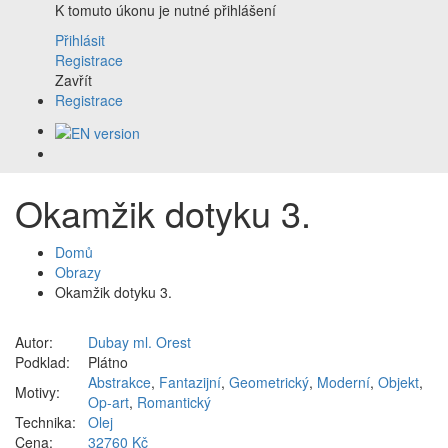
K tomuto úkonu je nutné přihlášení
Přihlásit
Registrace
Zavřít
Registrace
Okamžik dotyku 3.
Domů
Obrazy
Okamžik dotyku 3.
Autor:
Dubay ml. Orest
Podklad:
Plátno
Abstrakce
,
Fantazijní
,
Geometrický
,
Moderní
,
Objekt
,
Motivy:
Op-art
,
Romantický
Technika:
Olej
Cena:
32760 Kč