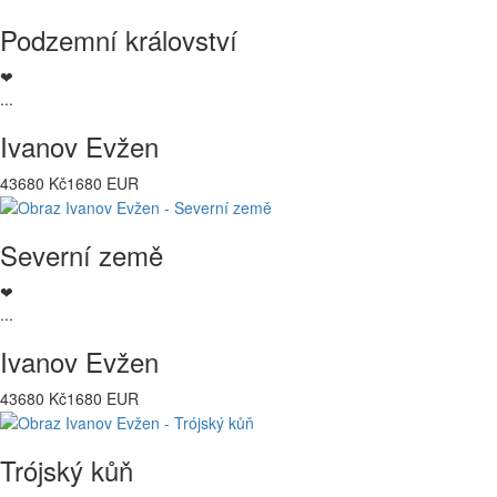
Podzemní království
❤
...
Ivanov Evžen
43680 Kč
1680 EUR
Severní země
❤
...
Ivanov Evžen
43680 Kč
1680 EUR
Trójský kůň