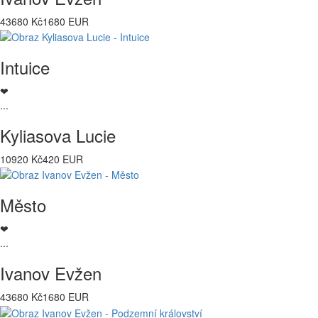
43680 Kč
1680 EUR
Intuice
❤
...
Kyliasova Lucie
10920 Kč
420 EUR
Město
❤
...
Ivanov Evžen
43680 Kč
1680 EUR