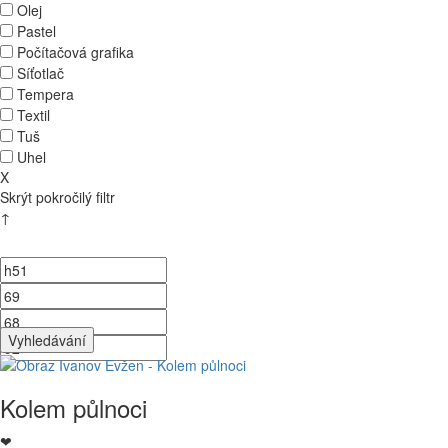
Olej
Pastel
Počítačová grafika
Síťotlač
Tempera
Textil
Tuš
Uhel
X
Skrýt pokročilý filtr
↑
Kolem půlnoci
❤