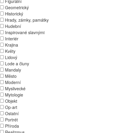
Figurální
Geometrický
Historický
Hrady, zámky, památky
Hudební
Inspirované slavnými
Interiér
Krajina
Květy
Lidový
Lode a čluny
Mandaly
Město
Moderní
Myslivecké
Mytologie
Objekt
Op-art
Ostatní
Portrét
Příroda
Realizmus