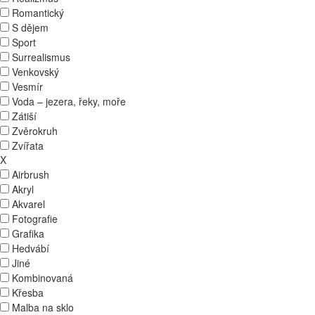
Romantický
S dějem
Sport
Surrealismus
Venkovský
Vesmír
Voda – jezera, řeky, moře
Zátiší
Zvěrokruh
Zvířata
X
Airbrush
Akryl
Akvarel
Fotografie
Grafika
Hedvábí
Jiné
Kombinovaná
Křesba
Malba na sklo