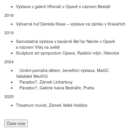
Výstava v galerií Hřivnáč v Opavě s názvem Bestiář
2018
Výtvarná huť Daniela Klose – výstava na zámku v Kravařích
2019
Samostatná výstava v kavárně Bel far Niente v Opavě
s názvem Vítej na světě
Sculpture art sympozium Opava, Raabův mlýn, Hlavnice
2024
Uměni pomáhá dětem, benefiční výstava, MaGC
Valašské Meziříčí
Paradox?, Zámek Linhartovy
Paradox?, Galerie Ivana Bednáře, Praha
2025
Theatrum mundi, Zámek Velké Hoštice
Čtete více