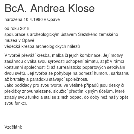
BcA. Andrea Klose
narozena 10.4.1990 v Opavě
od roku 2018
spolupráce s archeologickým ústavem Slezského zemského
muzea v Opavě,
vědecká kresba archeologických nálezů
V tvorbě převáží kresba, malba či jejich kombinace. Její motivy
zasáhnou diváka svou syrovosti uchopení tématu, at již v rámci
konzumní společnosti či až surrealisticko popartových setkávání
dvou světů. Její tvorba se pohybuje na pomezí humoru, sarkasmu
až brutality a paradoxu stávající společnosti.
Jako podklady pro svou tvorbu ve většině případů jsou desky či
překližky znovunalezené, sloužící předtím k jiným účelům, které
ztratily svou funkci a stal se z nich odpad, do doby než našly opět
svou funkci.
Vzdělání: