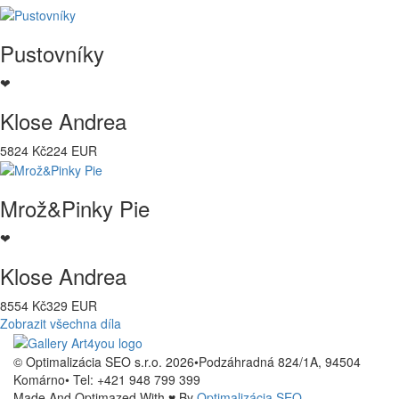
Pustovníky
❤
Klose Andrea
5824 Kč
224 EUR
Mrož&Pinky Pie
❤
Klose Andrea
8554 Kč
329 EUR
Zobrazit všechna díla
© Optimalizácia SEO s.r.o. 2026
•
Podzáhradná 824/1A, 94504
Komárno
•
Tel: +421 948 799 399
Made And Optimazed With ♥ By
Optimalizácia SEO