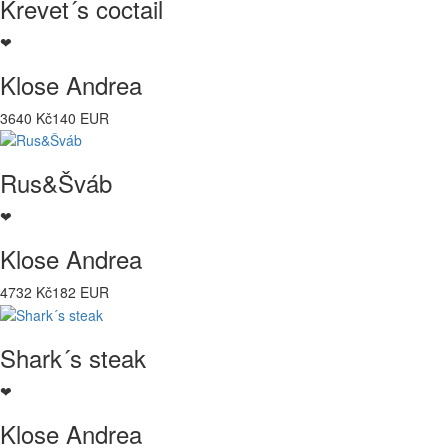
Krevet´s coctail
❤
Klose Andrea
3640 Kč
140 EUR
Rus&Šváb
❤
Klose Andrea
4732 Kč
182 EUR
Shark´s steak
❤
Klose Andrea